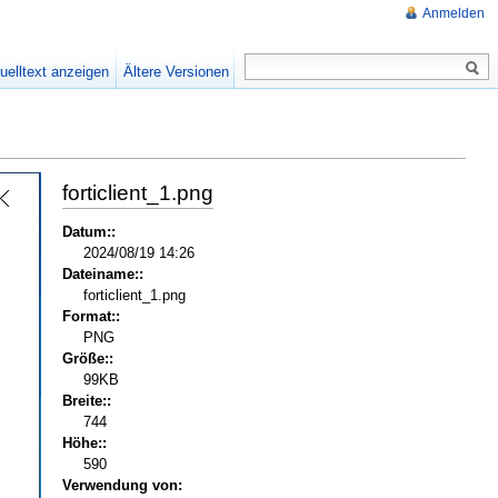
Anmelden
uelltext anzeigen
Ältere Versionen
forticlient_1.png
Datum::
2024/08/19 14:26
Dateiname::
forticlient_1.png
Format::
PNG
Größe::
99KB
Breite::
744
Höhe::
590
Verwendung von: