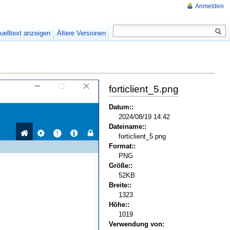
Anmelden
uelltext anzeigen
Ältere Versionen
forticlient_5.png
Datum::
2024/08/19 14:42
Dateiname::
forticlient_5.png
Format::
PNG
Größe::
52KB
Breite::
1323
Höhe::
1019
Verwendung von: