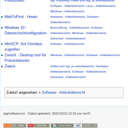
Poolsystem
tag: e-learning
,
Artikel zum tag: pc-arbeitsplaetze
,
Software - Artikelübersicht
,
Linux - Artikelübersicht
,
Windows - Artikelübersicht
WebToPrint - Howto
Hardware - Artikelübersicht
,
Software -
Artikelübersicht
Windows 10 -
Beschaffung - Artikelübersicht
,
Software -
Datenschutzkonfiguration
Artikelübersicht
,
Windows - Artikelübersicht
,
Sicherheit - Artikelübersicht
WinSCP: Auf Omnibus
Software - Artikelübersicht
zugreifen
ZoomIt - Desktop tool für
Windows - Artikelübersicht
,
Software - Artikelübersicht
Präsentationen
Zweck
Artikel zum tag: pc-arbeitsplaetze
,
Hardware -
Artikelübersicht
,
Software - Artikelübersicht
,
Sicherheit - Artikelübersicht
Zuletzt angesehen:
•
Software - Artikelübersicht
tag/software.txt
· Zuletzt geändert:
2021/10/12 10:16
von
nw75