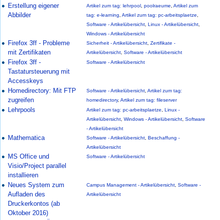
Erstellung eigener
Artikel zum tag: lehrpool
,
poolraeume
,
Artikel zum
Abbilder
tag: e-learning
,
Artikel zum tag: pc-arbeitsplaetze
,
Software - Artikelübersicht
,
Linux - Artikelübersicht
,
Windows - Artikelübersicht
Firefox 3ff - Probleme
Sicherheit - Artikelübersicht
,
Zertifikate -
mit Zertifikaten
Artikelübersicht
,
Software - Artikelübersicht
Firefox 3ff -
Software - Artikelübersicht
Tastatursteuerung mit
Accesskeys
Homedirectory: Mit FTP
Software - Artikelübersicht
,
Artikel zum tag:
zugreifen
homedirectory
,
Artikel zum tag: fileserver
Lehrpools
Artikel zum tag: pc-arbeitsplaetze
,
Linux -
Artikelübersicht
,
Windows - Artikelübersicht
,
Software
- Artikelübersicht
Mathematica
Software - Artikelübersicht
,
Beschaffung -
Artikelübersicht
MS Office und
Software - Artikelübersicht
Visio/Project parallel
installieren
Neues System zum
Campus Management - Artikelübersicht
,
Software -
Aufladen des
Artikelübersicht
Druckerkontos (ab
Oktober 2016)