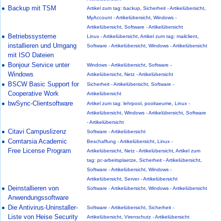
Backup mit TSM
Artikel zum tag: backup
,
Sicherheit - Artikelübersicht
,
MyAccount - Artikelübersicht
,
Windows -
Artikelübersicht
,
Software - Artikelübersicht
Betriebssysteme
Linux - Artikelübersicht
,
Artikel zum tag: mailclient
,
installieren und Umgang
Software - Artikelübersicht
,
Windows - Artikelübersicht
mit ISO Dateien
Bonjour Service unter
Windows - Artikelübersicht
,
Software -
Windows
Artikelübersicht
,
Netz - Artikelübersicht
BSCW Basic Support for
Sicherheit - Artikelübersicht
,
Software -
Cooperative Work
Artikelübersicht
bwSync-Clientsoftware
Artikel zum tag: lehrpool
,
poolraeume
,
Linux -
Artikelübersicht
,
Windows - Artikelübersicht
,
Software
- Artikelübersicht
Citavi Campuslizenz
Software - Artikelübersicht
Comtarsia Academic
Beschaffung - Artikelübersicht
,
Linux -
Free License Program
Artikelübersicht
,
Netz - Artikelübersicht
,
Artikel zum
tag: pc-arbeitsplaetze
,
Sicherheit - Artikelübersicht
,
Software - Artikelübersicht
,
Windows -
Artikelübersicht
,
Server - Artikelübersicht
Deinstallieren von
Software - Artikelübersicht
,
Windows - Artikelübersicht
Anwendungssoftware
Die Antivirus-Uninstaller-
Software - Artikelübersicht
,
Sicherheit -
Liste von Heise Security
Artikelübersicht
,
Virenschutz - Artikelübersicht