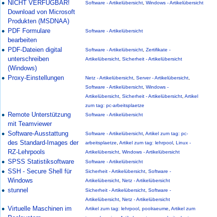
NICHT VERFÜGBAR!
Software - Artikelübersicht
,
Windows - Artikelübersicht
Download von Microsoft
Produkten (MSDNAA)
PDF Formulare
Software - Artikelübersicht
bearbeiten
PDF-Dateien digital
Software - Artikelübersicht
,
Zertifikate -
unterschreiben
Artikelübersicht
,
Sicherheit - Artikelübersicht
(Windows)
Proxy-Einstellungen
Netz - Artikelübersicht
,
Server - Artikelübersicht
,
Software - Artikelübersicht
,
Windows -
Artikelübersicht
,
Sicherheit - Artikelübersicht
,
Artikel
zum tag: pc-arbeitsplaetze
Remote Unterstützung
Software - Artikelübersicht
mit Teamviewer
Software-Ausstattung
Software - Artikelübersicht
,
Artikel zum tag: pc-
des Standard-Images der
arbeitsplaetze
,
Artikel zum tag: lehrpool
,
Linux -
RZ-Lehrpools
Artikelübersicht
,
Windows - Artikelübersicht
SPSS Statistiksoftware
Software - Artikelübersicht
SSH - Secure Shell für
Sicherheit - Artikelübersicht
,
Software -
Windows
Artikelübersicht
,
Netz - Artikelübersicht
stunnel
Sicherheit - Artikelübersicht
,
Software -
Artikelübersicht
,
Netz - Artikelübersicht
Virtuelle Maschinen im
Artikel zum tag: lehrpool
,
poolraeume
,
Artikel zum