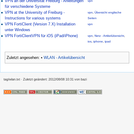
VPN an der Universität Freiburg - Anleitungen
vpn
für verschiedene Systeme
VPN at the University of Freiburg -
vpn
,
Übersicht englische
Instructions for various systems
Seiten
VPN FortiClient (Version 7.X) Installation
vpn
unter Windows
VPN FortiClientVPN für iOS (iPad/iPhone)
vpn
,
Netz - Artikelübersicht
,
ios
,
iphone
,
ipad
Zuletzt angesehen:
•
WLAN - Artikelübersicht
tag/wlan.txt
· Zuletzt geändert:
2012/08/08 10:31
von
bazi